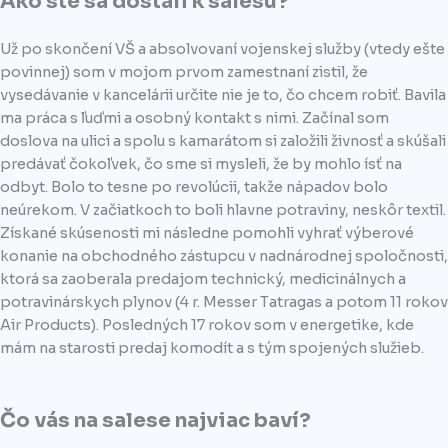
Ako ste sa dostali k salesu?
Už po skončení VŠ a absolvovaní vojenskej služby (vtedy ešte
povinnej) som v mojom prvom zamestnaní zistil, že
vysedávanie v kancelárii určite nie je to, čo chcem robiť. Bavila
ma práca s ľuďmi a osobný kontakt s nimi. Začínal som
doslova na ulici a spolu s kamarátom si založili živnosť a skúšali
predávať čokoľvek, čo sme si mysleli, že by mohlo ísť na
odbyt. Bolo to tesne po revolúcii, takže nápadov bolo
neúrekom. V začiatkoch to boli hlavne potraviny, neskôr textil.
Získané skúsenosti mi následne pomohli vyhrať výberové
konanie na obchodného zástupcu v nadnárodnej spoločnosti,
ktorá sa zaoberala predajom technický, medicinálnych a
potravinárskych plynov (4 r. Messer Tatragas a potom 11 rokov
Air Products). Posledných 17 rokov som v energetike, kde
mám na starosti predaj komodít a s tým spojených služieb.
Čo vás na salese najviac baví?