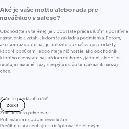
Aké je vaše motto alebo rada pre
nováčikov v salese?
Obchod (ten v teréne), je v podstate práca s ľuďmi a pozitívne
nastavenie a vzťah k ľudom je základná podmienka. Potom,
ako som už spomínal, je dôležité poznať svoje produkty,
ktporé ponúkam, leboo nie je nič horšie, ako obchodník,
ktorého nachytáte na každom druhom vyjadrení, alebo len
recituje naučené frázy a nepýta sa, čo ten zákazník naozaj
chce.
Začnite predávať a rásť
Začať
Zdieľať tento príspevok:
Prihláste sa na odber newslettra
Prečítajte si a nechajte sa inšpirovať špičkovými