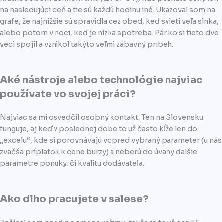
na nasledujúci deň a tie sú každú hodinu iné. Ukazoval som na
grafe, že najnižšie sú spravidla cez obed, keď svieti veľa slnka,
alebo potom v noci, keď je nízka spotreba. Pánko si tieto dve
veci spojil a vznikol takýto veľmi zábavný príbeh.
Aké nástroje alebo technológie najviac
používate vo svojej práci?
Najviac sa mi osvedčil osobný kontakt. Ten na Slovensku
funguje, aj keď v poslednej dobe to už často kĺže len do
„excelu“, kde si porovnávajú vopred vybraný parameter (u nás
zväčša príplatok k cene burzy) a neberú do úvahy ďalšie
parametre ponuky, či kvalitu dodávateľa.
Ako dlho pracujete v salese?