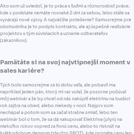
Ako som už uviedol, je to práca s ľuďmi a rôznorodosť práce,
kde v podstate nemáte rovnaké 2 dni za sebou, lebo stále sa
vynárajú nové výzvy. A najväčšie potešenie? Samozrejme pre
obchodníka je to podpis kontraktu, ale aj úspešné realizácie
projektov s tým súvisiacich a uznanie odberateľov
(zákazníkov).
Pamätáte si na svoj najvtipnejší moment v
sales kariére?
Tých bolo samozrejme za tú dobu veľa, ale pobavil ma
napríklad jeden pán, ktorý mi raz volal, že pozorne počúval
môj webinár a že by chcel od nás nakúpiť elektrinu na budúci
rok zajtra na obed, alebo niekedy v noci. Najprv som
nechápal a potom som sa začal strašne smiať, lebo ten
webinár bol o tom, že sa dá nakupovať Elektrina (plyn) na
niekoľko rokov vopred za fixnú cenu, alebo to risknúť na
krátkodobom dennom trhu (tzv SPOT), kde poznáte ceny len