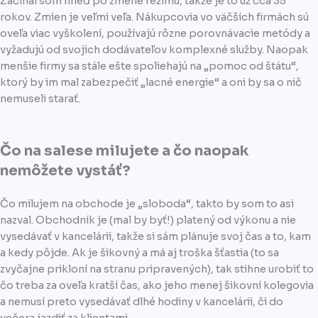
Začínal som hneď po zmene režimu, takže je to už cca 35
rokov. Zmien je veľmi veľa. Nákupcovia vo väčších firmách sú
oveľa viac vyškolení, používajú rôzne porovnávacie metódy a
vyžadujú od svojich dodávateľov komplexné služby. Naopak
menšie firmy sa stále ešte spoliehajú na „pomoc od štátu“,
ktorý by im mal zabezpečiť „lacné energie“ a oni by sa o nič
nemuseli starať.
Čo na salese milujete a čo naopak
nemôžete vystáť?
Čo milujem na obchode je „sloboda“, takto by som to asi
nazval. Obchodník je (mal by byť!) platený od výkonu a nie
vysedávať v kancelárii, takže si sám plánuje svoj čas a to, kam
a kedy pôjde. Ak je šikovný a má aj troška šťastia (to sa
zvyčajne prikloní na stranu pripravených), tak stihne urobiť to
čo treba za oveľa kratší čas, ako jeho menej šikovní kolegovia
a nemusí preto vysedávať dlhé hodiny v kancelárii, či do