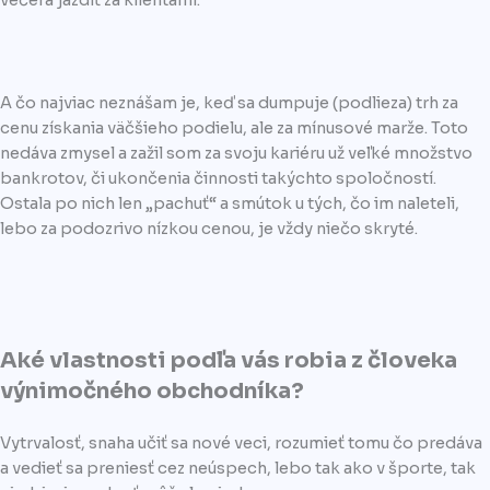
večera jazdiť za klientami.
A čo najviac neznášam je, keď sa dumpuje (podlieza) trh za
cenu získania väčšieho podielu, ale za mínusové marže. Toto
nedáva zmysel a zažil som za svoju kariéru už veľké množstvo
bankrotov, či ukončenia činnosti takýchto spoločností.
Ostala po nich len „pachuť“ a smútok u tých, čo im naleteli,
lebo za podozrivo nízkou cenou, je vždy niečo skryté.
Aké vlastnosti podľa vás robia z človeka
výnimočného obchodníka?
Vytrvalosť, snaha učiť sa nové veci, rozumieť tomu čo predáva
a vedieť sa preniesť cez neúspech, lebo tak ako v športe, tak