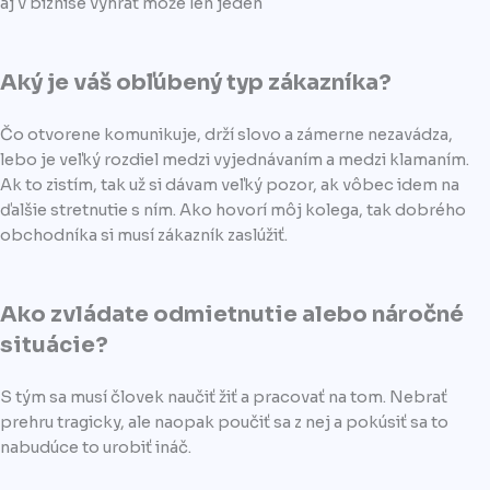
aj v biznise vyhrať môže len jeden
Aký je váš obľúbený typ zákazníka?
Čo otvorene komunikuje, drží slovo a zámerne nezavádza,
lebo je veľký rozdiel medzi vyjednávaním a medzi klamaním.
Ak to zistím, tak už si dávam veľký pozor, ak vôbec idem na
ďalšie stretnutie s ním. Ako hovorí môj kolega, tak dobrého
obchodníka si musí zákazník zaslúžiť.
Ako zvládate odmietnutie alebo náročné
situácie?
S tým sa musí človek naučiť žiť a pracovať na tom. Nebrať
prehru tragicky, ale naopak poučiť sa z nej a pokúsiť sa to
nabudúce to urobiť ináč.