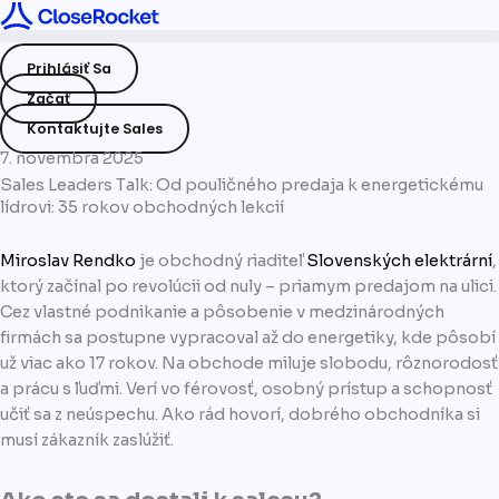
Preskočiť
na
Prihlásiť Sa
obsah
Začať
Kontaktujte Sales
7. novembra 2025
Sales Leaders Talk: Od pouličného predaja k energetickému
lídrovi: 35 rokov obchodných lekcií
Miroslav Rendko
je obchodný riaditeľ
Slovenských elektrární
,
ktorý začínal po revolúcii od nuly – priamym predajom na ulici.
Cez vlastné podnikanie a pôsobenie v medzinárodných
firmách sa postupne vypracoval až do energetiky, kde pôsobí
už viac ako 17 rokov. Na obchode miluje slobodu, rôznorodosť
a prácu s ľuďmi. Verí vo férovosť, osobný prístup a schopnosť
učiť sa z neúspechu. Ako rád hovorí, dobrého obchodníka si
musí zákazník zaslúžiť.