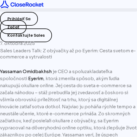
Preskočiť
na
Prihlásiť Sa
obsah
Začať
Kontaktujte Sales
7. októbra 2025
Sales Leaders Talk: Z obývačky až po Eyerim: Cesta svetom e-
commerce a vytrvalosti
Yassaman Omidbakhsh
je CEO a spoluzakladateľka
spoločnosti
Eyerim
, ktorá zmenila spôsob, akým ľudia
nakupujú okuliare online. Jej cesta do sveta e-commerce sa
začala náhodou – stáž prebudila jej zvedavosť a čoskoro si
všimla obrovskú príležitosť na trhu, ktorý sa digitálnej
inovácie zatiaľ sotva dotkol. Najviac ju poháňa rýchle tempo a
neustále učenie, ktoré e-commerce prináša. Zo skromných
začiatkov, keď posielali okuliare z obývačky, sa Eyerim
vypracoval na dôveryhodnú online optiku, ktorá zlepšuje život
zákazníkov po celej Európe. Yassaman verí, že úspech