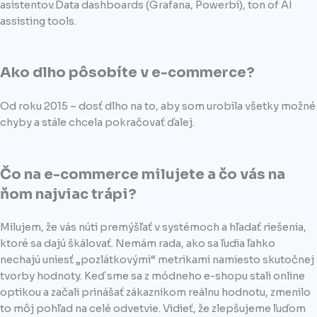
asistentov.Data dashboards (Grafana, Powerbi), ton of AI
assisting tools.
Ako dlho pôsobíte v e-commerce?
Od roku 2015 – dosť dlho na to, aby som urobila všetky možné
chyby a stále chcela pokračovať ďalej.
Čo na e-commerce milujete a čo vás na
ňom najviac trápi?
Milujem, že vás núti premýšľať v systémoch a hľadať riešenia,
ktoré sa dajú škálovať. Nemám rada, ako sa ľudia ľahko
nechajú uniesť „pozlátkovými“ metrikami namiesto skutočnej
tvorby hodnoty. Keď sme sa z módneho e-shopu stali online
optikou a začali prinášať zákazníkom reálnu hodnotu, zmenilo
to môj pohľad na celé odvetvie. Vidieť, že zlepšujeme ľuďom