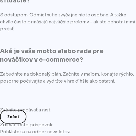
situácie?
S odstupom. Odmietnutie zvyčajne nie je osobné. A ťažké
chvíle často prinášajú najväčšie prelomy – ak ste ochotní nimi
prejsť.
Aké je vaše motto alebo rada pre
nováčikov v e-commerce?
Zabudnite na dokonalý plán. Začnite v malom, konajte rýchlo,
pozorne počúvajte a vydržte v hre dlhšie ako ostatní.
Začnite predávať a rásť
Začať
Zdieľať tento príspevok:
Prihláste sa na odber newslettra