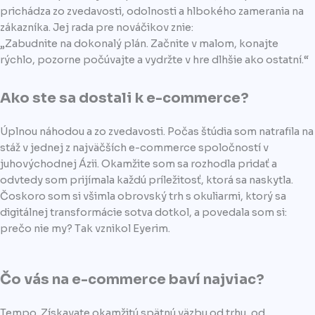
prichádza zo zvedavosti, odolnosti a hlbokého zamerania na
zákazníka. Jej rada pre nováčikov znie:
„Zabudnite na dokonalý plán. Začnite v malom, konajte
rýchlo, pozorne počúvajte a vydržte v hre dlhšie ako ostatní.“
Ako ste sa dostali k e-commerce?
Úplnou náhodou a zo zvedavosti. Počas štúdia som natrafila na
stáž v jednej z najväčších e-commerce spoločností v
juhovýchodnej Ázii. Okamžite som sa rozhodla pridať a
odvtedy som prijímala každú príležitosť, ktorá sa naskytla.
Čoskoro som si všimla obrovský trh s okuliarmi, ktorý sa
digitálnej transformácie sotva dotkol, a povedala som si:
prečo nie my? Tak vznikol Eyerim.
Čo vás na e-commerce baví najviac?
Tempo. Získavate okamžitú spätnú väzbu od trhu, od